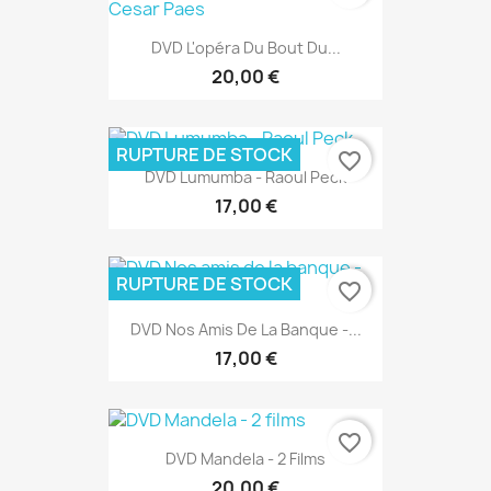
DVD L'opéra Du Bout Du...
20,00 €
RUPTURE DE STOCK
favorite_border
DVD Lumumba - Raoul Peck
17,00 €
RUPTURE DE STOCK
favorite_border
DVD Nos Amis De La Banque -...
17,00 €
favorite_border
DVD Mandela - 2 Films
20,00 €