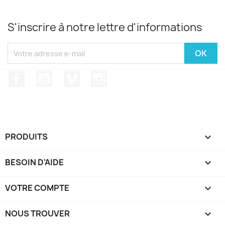
S'inscrire à notre lettre d'informations
Facebook
YouTube
Vimeo
Instagram
PRODUITS

BESOIN D'AIDE

VOTRE COMPTE

NOUS TROUVER
keyboard_arrow_down