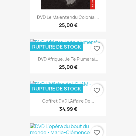
DVD Le Malentendu Colonial...
25,00 €
RUPTURE DE STOCK
favorite_border
DVD Afrique, Je Te Plumerai...
25,00 €
RUPTURE DE STOCK
favorite_border
Coffret DVD L'Affaire De...
34,99 €
favorite_border