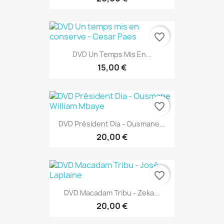
favorite_border
DVD Un Temps Mis En...
15,00 €
favorite_border
DVD Président Dia - Ousmane...
20,00 €
favorite_border
DVD Macadam Tribu - Zeka...
20,00 €