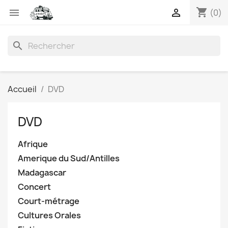
shopping_cart


(0)
search
Accueil
DVD
DVD
Afrique
Amerique du Sud/Antilles
Madagascar
Concert
Court-métrage
Cultures Orales