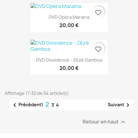
favorite_border
DVD Opéra Maraina
20,00 €
favorite_border
DVD Dissidence - Zézé Gamboa
20,00 €
Affichage 17-32 de 54 article(s)
2


Précédent
Suivant
1
3
4
Retour en haut
