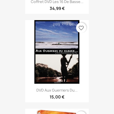
Coffret DVD Les 16 De Basse...
34,99 €
favorite_border
DVD Aux Guerriers Du...
15,00 €