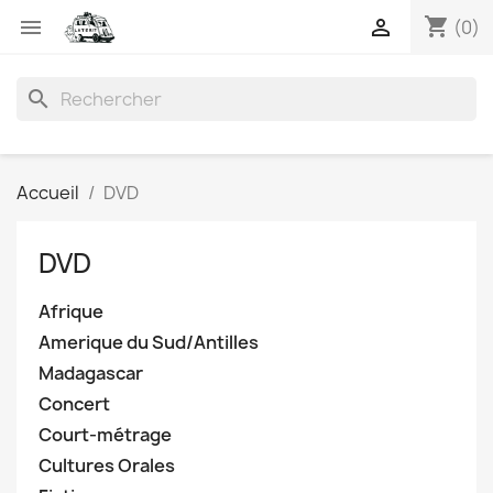
shopping_cart


(0)
search
Accueil
DVD
DVD
Afrique
Amerique du Sud/Antilles
Madagascar
Concert
Court-métrage
Cultures Orales