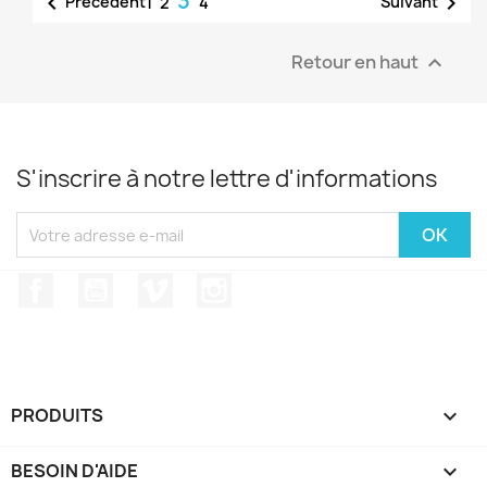
3


Précédent
Suivant
1
2
4
Retour en haut

S'inscrire à notre lettre d'informations
Facebook
YouTube
Vimeo
Instagram
PRODUITS

BESOIN D'AIDE
