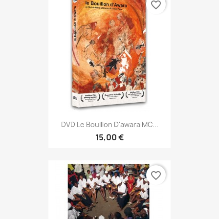
favorite_border
DVD Le Bouillon D'awara MC...
15,00 €
favorite_border