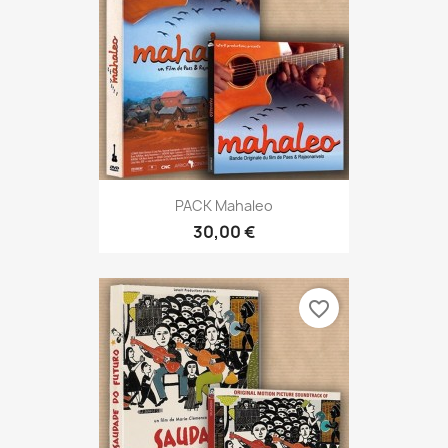
PACK Mahaleo
30,00 €
favorite_border