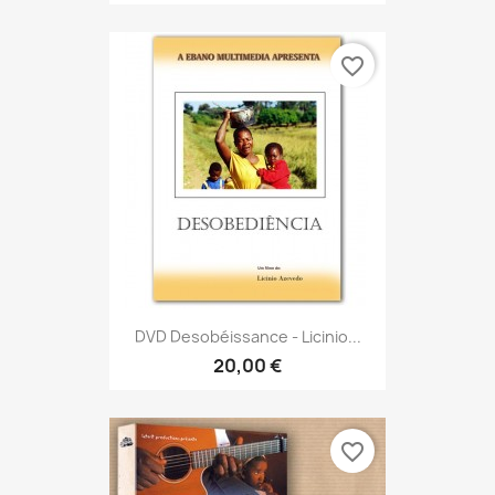
favorite_border
DVD Desobéissance - Licinio...
20,00 €
favorite_border