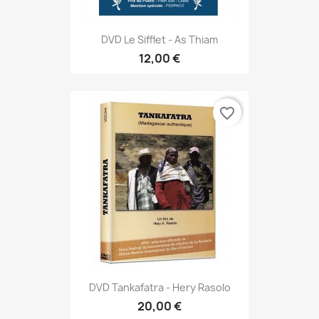
DVD Le Sifflet - As Thiam
12,00 €
favorite_border
DVD Tankafatra - Hery Rasolo
20,00 €