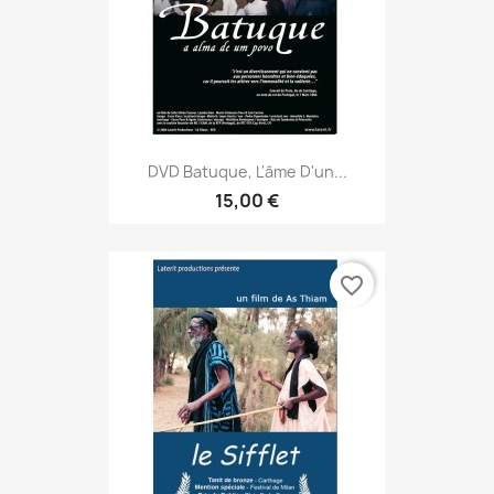
DVD Batuque, L'âme D'un...
15,00 €
favorite_border