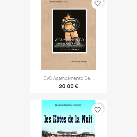
favorite_border
DVD Acampamento De...
20,00 €
favorite_border