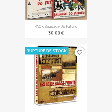
PACK Saudade Do Futuro
30,00 €
RUPTURE DE STOCK
favorite_border