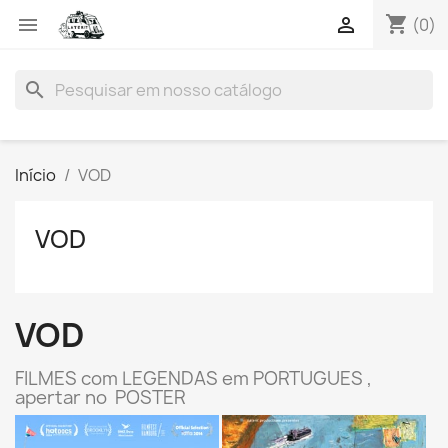
shopping_cart


(0)
search
Início
VOD
VOD
VOD
FILMES com LEGENDAS em PORTUGUES ,
apertar no POSTER