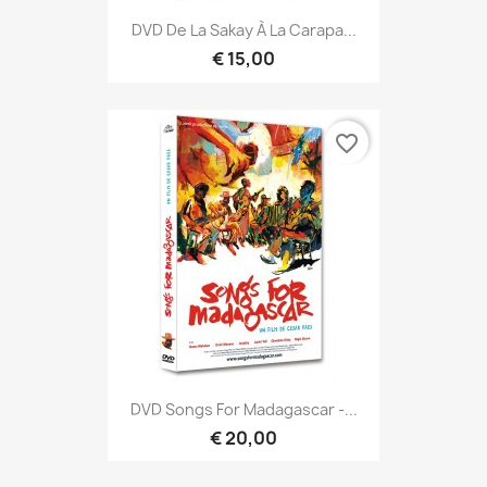
DVD De La Sakay À La Carapa...
€ 15,00
favorite_border
DVD Songs For Madagascar -...
€ 20,00