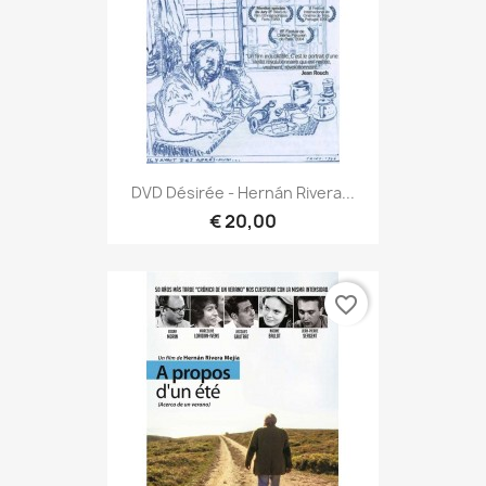
DVD Désirée - Hernán Rivera...
€ 20,00
favorite_border