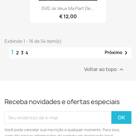
DVD Je Veux Ma Part De...
€ 12,00
Exibindo 1 - 16 de 54 item(s)
1

Próximo
2
3
4
Voltar ao topo

Receba novidades e ofertas especiais
Você pode cancelar sua inscrição a qualquer momento. Para isso,
consulte nossas informações de contato em declaração legal.