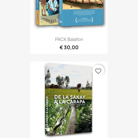
PACK Balafon
€ 30,00
favorite_border