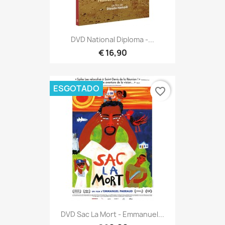
DVD National Diploma -...
€ 16,90
ESGOTADO
favorite_border
DVD Sac La Mort - Emmanuel...