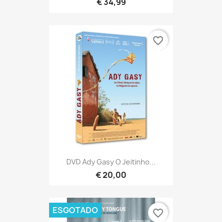
€ 34,99
favorite_border
DVD Ady Gasy O Jeitinho...
€ 20,00
ESGOTADO
favorite_border