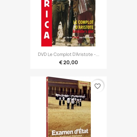
DVD Le Complot D'Aristote -...
€ 20,00
favorite_border