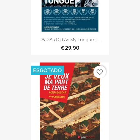
DVD As Old As My Tongue -...
€ 29,90
ESGOTADO
favorite_border