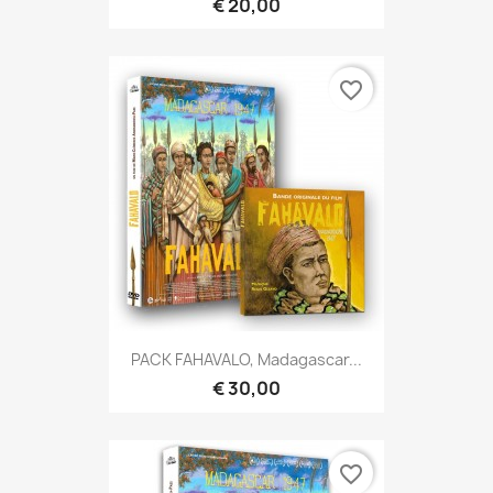
€ 20,00
favorite_border
PACK FAHAVALO, Madagascar...
€ 30,00
favorite_border