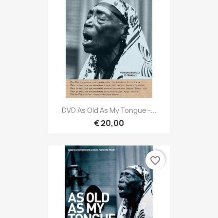
DVD As Old As My Tongue -...
€ 20,00
favorite_border