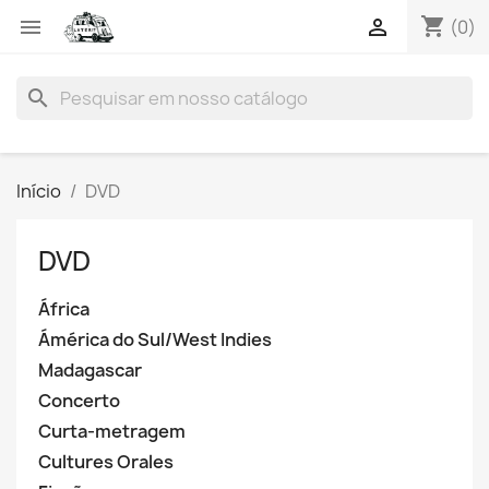
shopping_cart


(0)
search
Início
DVD
DVD
África
Ámérica do Sul/West Indies
Madagascar
Concerto
Curta-metragem
Cultures Orales