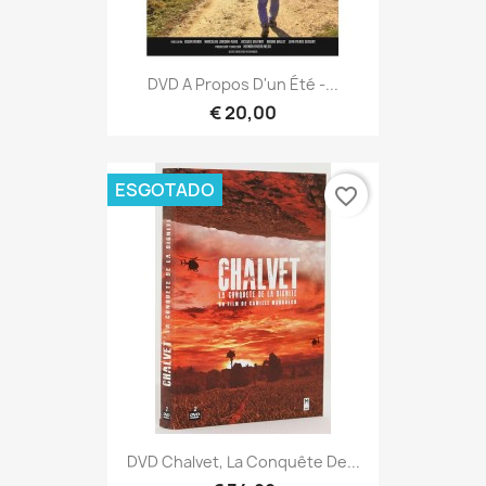
DVD A Propos D'un Été -...
€ 20,00
ESGOTADO
favorite_border
DVD Chalvet, La Conquête De...