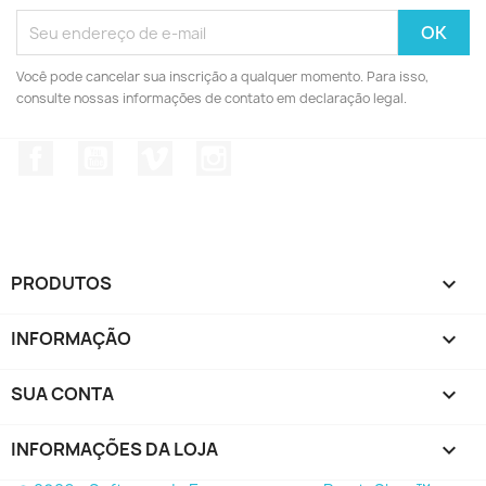
Você pode cancelar sua inscrição a qualquer momento. Para isso,
consulte nossas informações de contato em declaração legal.
Facebook
YouTube
Vimeo
Instagram
PRODUTOS

INFORMAÇÃO

SUA CONTA

INFORMAÇÕES DA LOJA
keyboard_arrow_down