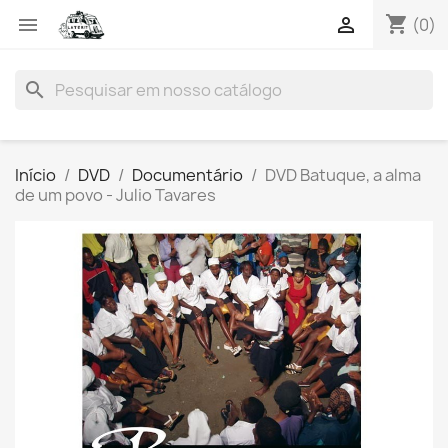
shopping_cart


(0)
search
Início
DVD
Documentário
DVD Batuque, a alma
de um povo - Julio Tavares