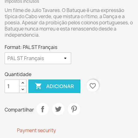
Impostos inclusos
Um filme de Julio Tavares. O Batuque é uma expressão
típica do Cabo verde, que mistura o rítimo, a Dança e a
poesia. Apesar da proibição pelos colonos portugueses, o
Batuque nunca morreu e esta renascendo desde a
independencia.
Format: PAL ST Français
Quantidade

favorite_border
ADICIONAR
Compartilhar
Payment security