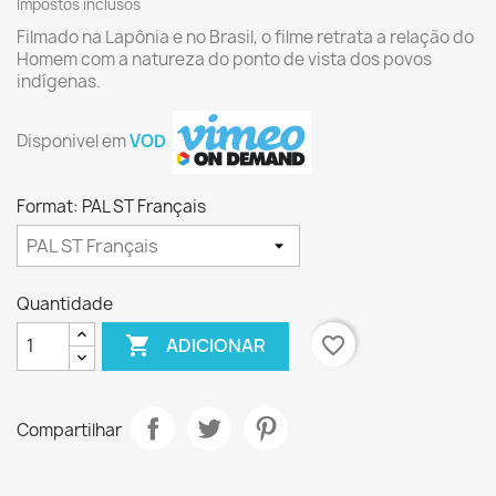
Impostos inclusos
Filmado na Lapônia e no Brasil, o filme retrata a relação do
Homem com a natureza do ponto de vista dos povos
indígenas.
Disponivel em
VOD
Format: PAL ST Français
Quantidade

favorite_border
ADICIONAR
Compartilhar