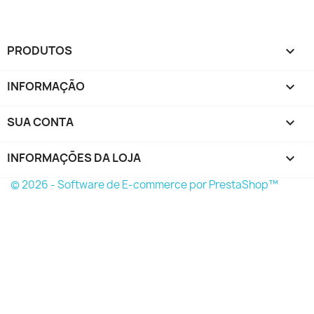
PRODUTOS

INFORMAÇÃO

SUA CONTA

INFORMAÇÕES DA LOJA
keyboard_arrow_down
© 2026 - Software de E-commerce por PrestaShop™