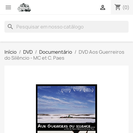
shopping_cart


(0)
search
Início
DVD
Documentário
DVD Aos Guerreiros
do Silêncio - MC et C. Paes