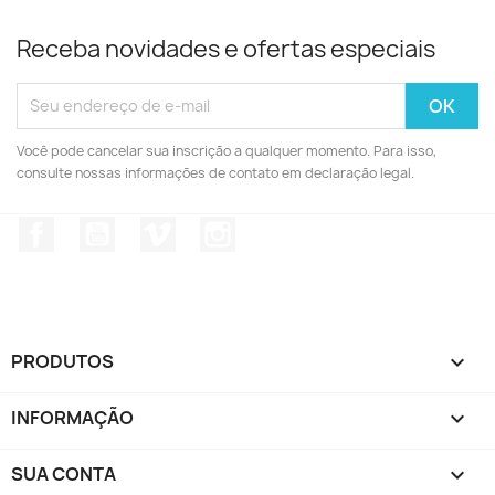
Receba novidades e ofertas especiais
Você pode cancelar sua inscrição a qualquer momento. Para isso,
consulte nossas informações de contato em declaração legal.
Facebook
YouTube
Vimeo
Instagram
PRODUTOS

INFORMAÇÃO

SUA CONTA
