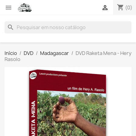
shopping_cart


(0)
search
Início
DVD
Madagascar
DVD Raketa Mena - Hery
Rasolo