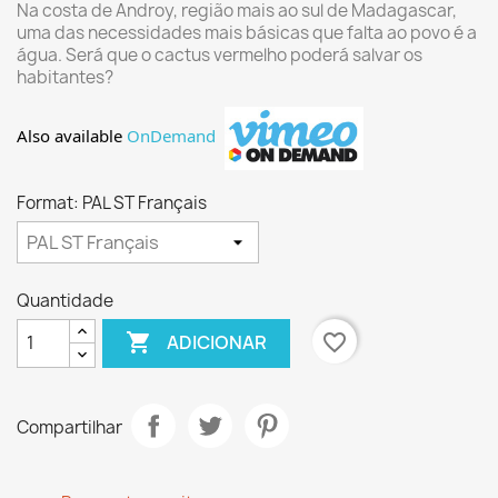
Na costa de Androy, região mais ao sul de Madagascar,
uma das necessidades mais básicas que falta ao povo é a
água. Será que o cactus vermelho poderá salvar os
habitantes?
Also available
OnDemand
Format: PAL ST Français
Quantidade

favorite_border
ADICIONAR
Compartilhar