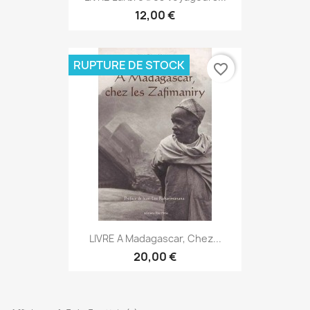
12,00 €
RUPTURE DE STOCK
favorite_border
LIVRE A Madagascar, Chez...
20,00 €