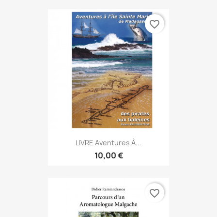
favorite_border
LIVRE Aventures À...
10,00 €
favorite_border