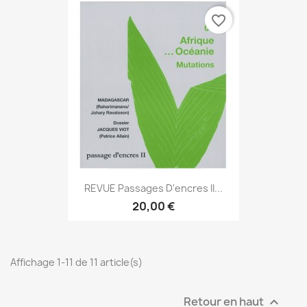
favorite_border
REVUE Passages D'encres II...
20,00 €
Affichage 1-11 de 11 article(s)
Retour en haut
