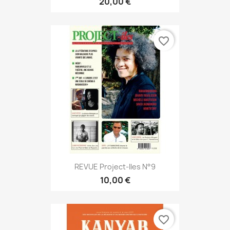
20,00 €
favorite_border
REVUE Project-Iles N°9
10,00 €
favorite_border