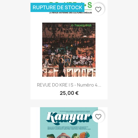
RUPTURE DE STOCK
favorite_border
REVUE DO KRE I S - Numéro 4...
25,00 €
favorite_border