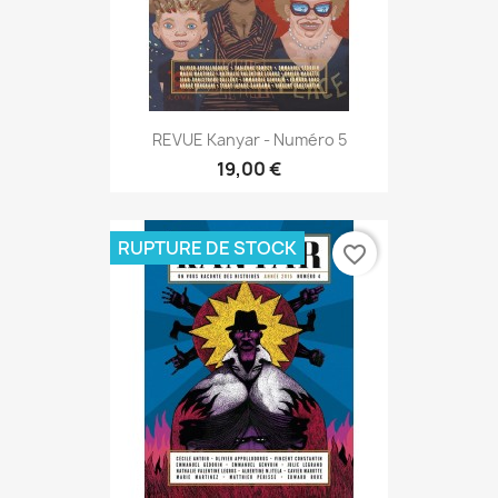
REVUE Kanyar - Numéro 5
19,00 €
RUPTURE DE STOCK
favorite_border