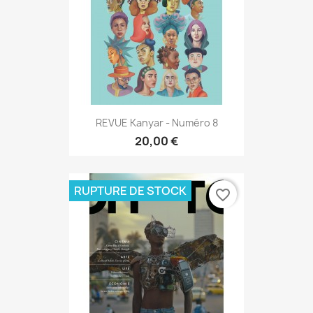
REVUE Kanyar - Numéro 8
20,00 €
RUPTURE DE STOCK
favorite_border