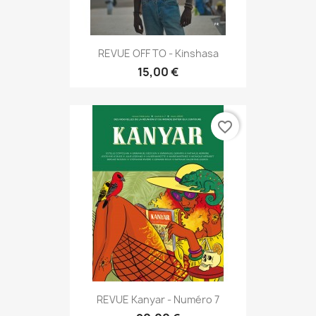
REVUE OFF TO - Kinshasa
15,00 €
favorite_border
REVUE Kanyar - Numéro 7