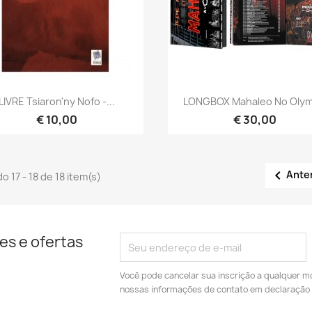
Visualização rápida
Visualização rápid


LIVRE Tsiaron'ny Nofo -...
LONGBOX Mahaleo No Olym
€ 10,00
€ 30,00

Ante
o 17 - 18 de 18 item(s)
es e ofertas
Você pode cancelar sua inscrição a qualquer m
nossas informações de contato em declaração 