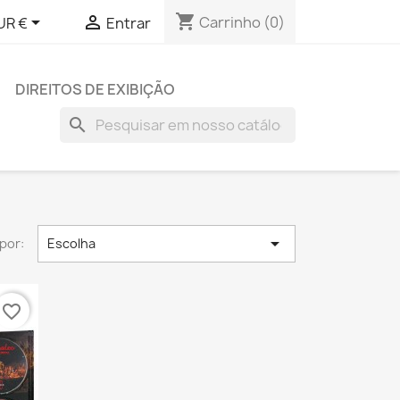
shopping_cart


Carrinho
(0)
UR €
Entrar
DIREITOS DE EXIBIÇÃO
search

por:
Escolha
favorite_border