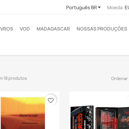

Português BR
Moeda:
E
IVROS
VOD
MADAGASCAR
NOSSAS PRODUÇÕES
m 18 produtos
Ordenar 
favorite_border