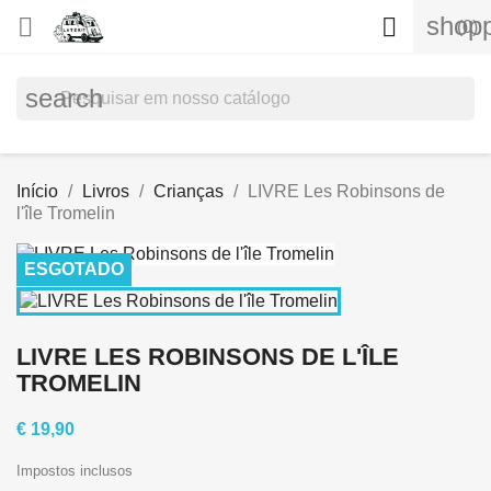
shopp


(0)
search
Início
Livros
Crianças
LIVRE Les Robinsons de
l'île Tromelin
ESGOTADO
LIVRE LES ROBINSONS DE L'ÎLE
TROMELIN
€ 19,90
Impostos inclusos