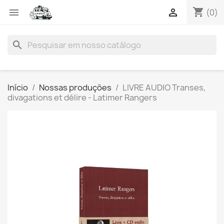
shopping_cart


(0)
search
Início
Nossas produções
LIVRE AUDIO Transes,
divagations et délire - Latimer Rangers