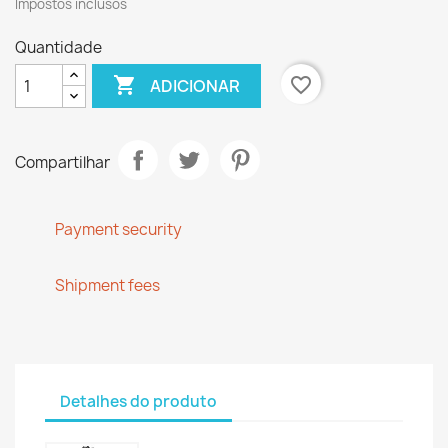
Impostos inclusos
Quantidade

favorite_border
ADICIONAR
Compartilhar
Payment security
Shipment fees
Detalhes do produto