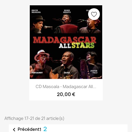
favorite_border
CD Masoala - Madagascar All...
20,00 €
Affichage 17-21 de 21 article(s)
2

Précédent
1