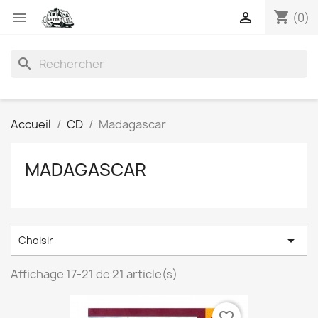
shopping_cart


(0)
search
Accueil
CD
Madagascar
MADAGASCAR

Choisir
Affichage 17-21 de 21 article(s)
favorite_border