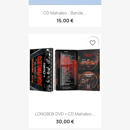
CD Mahaleo - Bande...
15,00 €
favorite_border
LONGBOX DVD + CD Mahaleo...
30,00 €