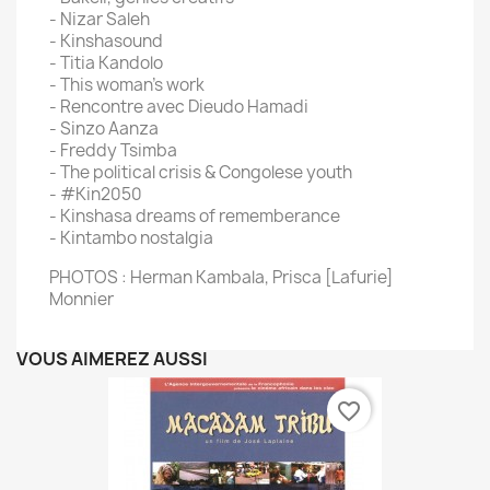
- Nizar Saleh
- Kinshasound
- Titia Kandolo
- This woman's work
- Rencontre avec Dieudo Hamadi
- Sinzo Aanza
- Freddy Tsimba
- The political crisis & Congolese youth
- #Kin2050
- Kinshasa dreams of rememberance
- Kintambo nostalgia
PHOTOS : Herman Kambala, Prisca [Lafurie]
Monnier
VOUS AIMEREZ AUSSI
favorite_border