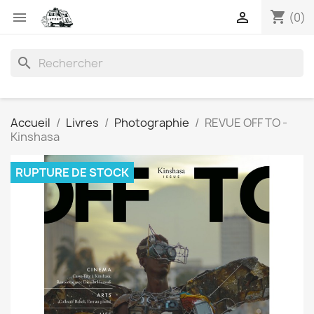
shopping_cart


(0)
search
Accueil
Livres
Photographie
REVUE OFF TO -
Kinshasa
RUPTURE DE STOCK