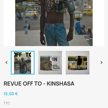


REVUE OFF TO - KINSHASA
15,00 €
TTC