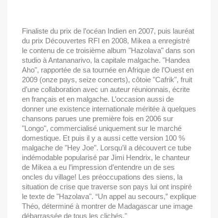
Finaliste du prix de l’océan Indien en 2007, puis lauréat
du prix Découvertes RFI en 2008, Mikea a enregistré
le contenu de ce troisième album "Hazolava" dans son
studio à Antananarivo, la capitale malgache. "Handea
Aho", rapportée de sa tournée en Afrique de l’Ouest en
2009 (onze pays, seize concerts), côtoie "Cafrik", fruit
d’une collaboration avec un auteur réunionnais, écrite
en français et en malgache. L’occasion aussi de
donner une existence internationale méritée à quelques
chansons parues une première fois en 2006 sur
"Longo", commercialisé uniquement sur le marché
domestique. Et puis il y a aussi cette version 100 %
malgache de "Hey Joe". Lorsqu’il a découvert ce tube
indémodable popularisé par Jimi Hendrix, le chanteur
de Mikea a eu l’impression d’entendre un de ses
oncles du village! Les préoccupations des siens, la
situation de crise que traverse son pays lui ont inspiré
le texte de "Hazolava". “Un appel au secours,” explique
Théo, déterminé à montrer de Madagascar une image
débarrassée de tous les clichés."