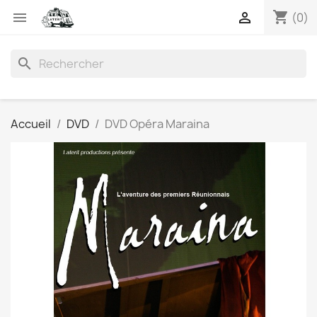
shopping_cart


(0)
search
Accueil
DVD
DVD Opéra Maraina