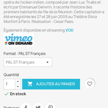
opéra de l’océan indien, composé par Jean-Luc Trulès et
écrit par Emmanuel Genvrin. Il raconte l’histoire des
premiers habitants de l’île de la Réunion. Cette captation a
été enregistrée les 27 et 28 juin 2009 au Théâtre Silvia
Monfort à Paris.
Réalisation : Cesar Paes.
Également disponible en streaming
VOD
Format : PAL ST Français
Quantité

favorite_border
AJOUTER AU PANIER

En stock