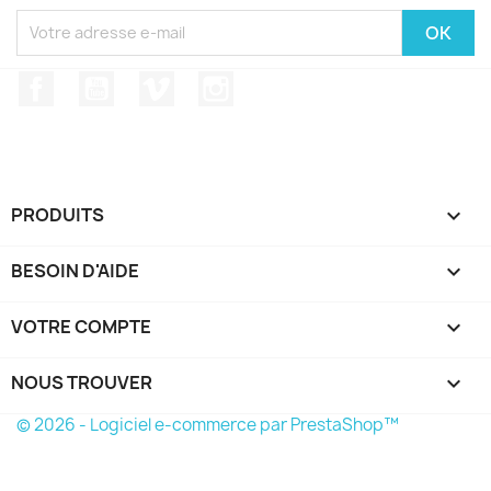
Facebook
YouTube
Vimeo
Instagram
PRODUITS

BESOIN D'AIDE

VOTRE COMPTE

NOUS TROUVER
keyboard_arrow_down
© 2026 - Logiciel e-commerce par PrestaShop™