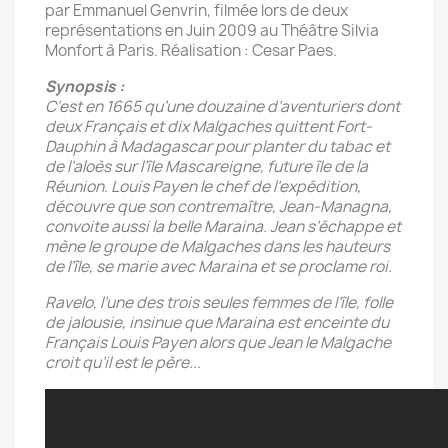
par Emmanuel Genvrin, filmée lors de deux
représentations en Juin 2009 au Théâtre Silvia
Monfort à Paris. Réalisation : Cesar Paes.
Synopsis :
C’est en 1665 qu’une douzaine d’aventuriers dont
deux Français et dix Malgaches quittent Fort-
Dauphin à Madagascar pour planter du tabac et
de l’aloès sur l’île Mascareigne, future île de la
Réunion. Louis Payen le chef de l’expédition,
découvre que son contremaître, Jean-Managna,
convoite aussi la belle Maraina. Jean s’échappe et
mène le groupe de Malgaches dans les hauteurs
de l’île, se marie avec Maraina et se proclame roi.
Ravelo, l’une des trois seules femmes de l’île, folle
de jalousie, insinue que Maraina est enceinte du
Français Louis Payen alors que Jean le Malgache
croit qu’il est le père...