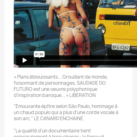
« Plans éblouissants... Grouillant de monde,
foisonnant de personnages, SAUDADE DO
FUTURO est une oeuvre polyphonique
d'inspiration baroque... » LIBERATION
"Emouvante épître selon São Paulo, hommage à
un chaud populo qui a plus d’une corde vocale à
son arc." LE CANARD ENCHAINE
"La qualité d’un documentaire tient
principalement à trois choses : la force et