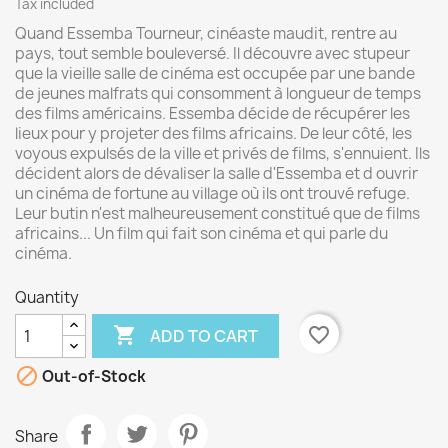
Tax included
Quand Essemba Tourneur, cinéaste maudit, rentre au
pays, tout semble bouleversé. Il découvre avec stupeur
que la vieille salle de cinéma est occupée par une bande
de jeunes malfrats qui consomment à longueur de temps
des films américains. Essemba décide de récupérer les
lieux pour y projeter des films africains. De leur côté, les
voyous expulsés de la ville et privés de films, s'ennuient. Ils
décident alors de dévaliser la salle d'Essemba et d ouvrir
un cinéma de fortune au village où ils ont trouvé refuge.
Leur butin n'est malheureusement constitué que de films
africains... Un film qui fait son cinéma et qui parle du
cinéma.
Quantity

favorite_border
ADD TO CART

Out-of-Stock
Share