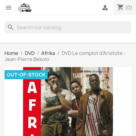
shopping_cart


(0)
search
Home
DVD
Afrika
DVD Le complot d'Aristote -
Jean-Pierre Bekolo
OUT-OF-STOCK