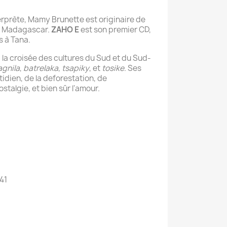
erprète, Mamy Brunette est originaire de
e Madagascar.
ZAHO E
est son premier CD,
s à Tana.
 la croisée des cultures du Sud et du Sud-
agnila
,
batrelaka
,
tsapiky
, et
tosike
. Ses
idien, de la deforestation, de
ostalgie, et bien sûr l'amour.
41