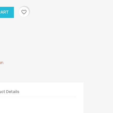
favorite_border
CART
on
ct Details