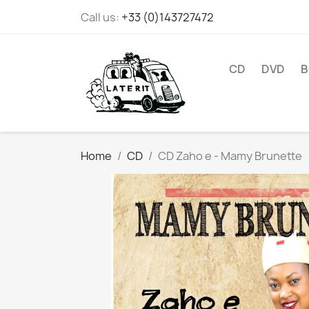
Call us:
+33 (0)143727472
CD
DVD
B
Home
CD
CD Zaho e - Mamy Brunette