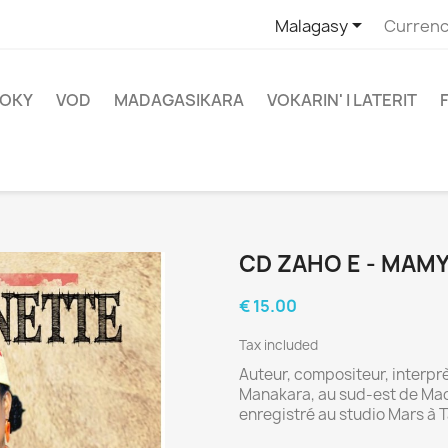

Malagasy
Currenc
OKY
VOD
MADAGASIKARA
VOKARIN' I LATERIT
CD ZAHO E - MAM
€ 15.00
Tax included
Auteur, compositeur, interpr
Manakara, au sud-est de Mad
enregistré au studio Mars à 