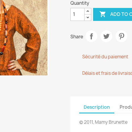
Quantity

ADD TO 
Share
Sécurité du paiement
Délais et frais de livrais
Description
Produ
©
2011, Mamy Brunette