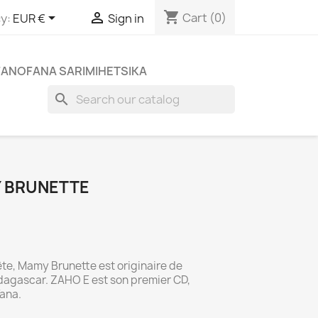
shopping_cart


Cart
(0)
y:
EUR €
Sign in
FANOFANA SARIMIHETSIKA
search
Y BRUNETTE
ète, Mamy Brunette est originaire de
agascar. ZAHO E est son premier CD,
Tana.