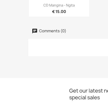
Quick view

CD Mangina - Ngita
€ 15.00
Comments (0)
Get our latest 
special sales