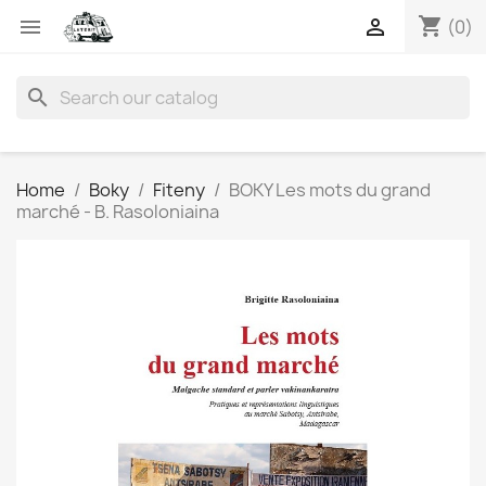
shopping_cart


(0)
search
Home
Boky
Fiteny
BOKY Les mots du grand
marché - B. Rasoloniaina