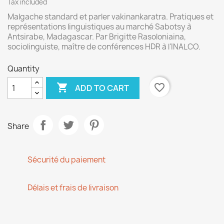
Tax included
Malgache standard et parler vakinankaratra. Pratiques et
représentations linguistiques au marché Sabotsy à
Antsirabe, Madagascar. Par Brigitte Rasoloniaina,
sociolinguiste, maître de conférences HDR à l'INALCO.
Quantity

favorite_border
ADD TO CART
Share
Sécurité du paiement
Délais et frais de livraison