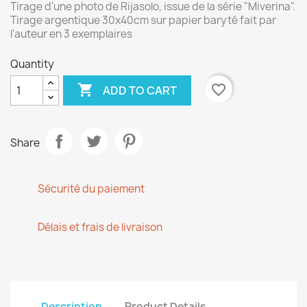
Tirage d'une photo de Rijasolo, issue de la série "Miverina".
Tirage argentique 30x40cm sur papier baryté fait par
l'auteur en 3 exemplaires
Quantity

favorite_border
ADD TO CART
Share
Sécurité du paiement
Délais et frais de livraison
Description
Product Details