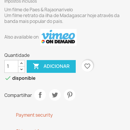
Impostos inclusos
Um filme de Paes & Rajaonarivelo
Um filme retrato da ilha de Madagascar hoje atravès da
banda mais popular do pais.
Also available on
Quantidade

favorite_border
ADICIONAR

disponible
Compartilhar
Payment security