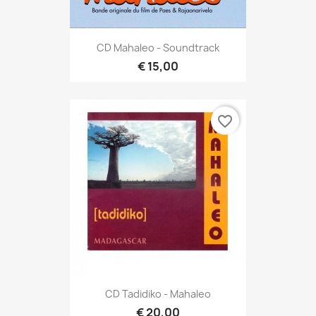
CD Mahaleo - Soundtrack
€ 15,00
favorite_border
CD Tadidiko - Mahaleo
€ 20,00