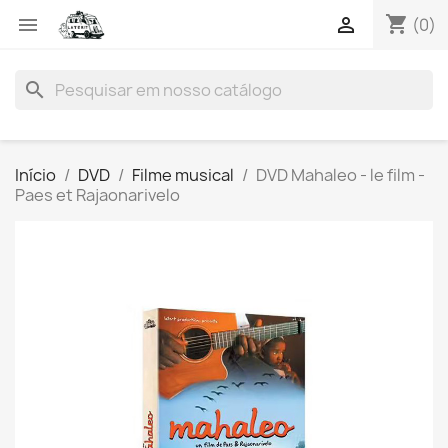
shopping_cart


(0)
search
Início
DVD
Filme musical
DVD Mahaleo - le film -
Paes et Rajaonarivelo