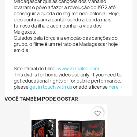
Madagascar que as canções dos Mahaleo
levaram o pôvo a fazer a revolução de 1972 até
conseguir a quêda do regime neo-colonial. Hoje,
eles continuam a cantar sendo a banda mais
famosa da ilha e acompanhar a vida dos
Malgaxes.
Guiados pela força e a emoção das canções do
grupo, o filme é um retrato de Madagascar hoje
em dia.
Site oficial do filme:
www.mahaleo.com
This dvd is for home video use only. If you need to
get educational rights or for public performance,
please
get in touch with us
or add a license
here >
VOCÊ TAMBÉM PODE GOSTAR
favorite_border