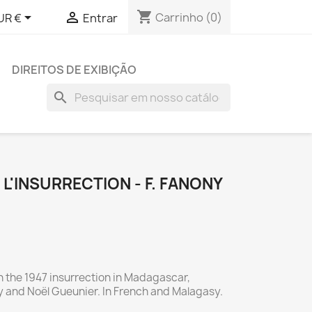
shopping_cart


Carrinho
(0)
UR €
Entrar
DIREITOS DE EXIBIÇÃO
search
L'INSURRECTION - F. FANONY
n the 1947 insurrection in Madagascar,
 and Noël Gueunier. In French and Malagasy.