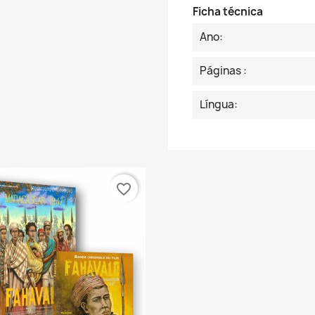
Ficha técnica
Ano:
Páginas :
Língua:
favorite_border