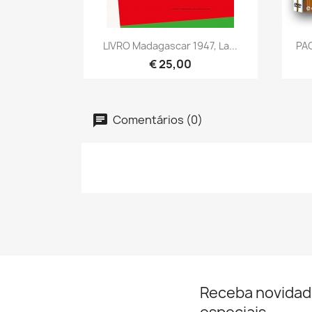
Visualização rápida

LIVRO Madagascar 1947, La...
PAC
€ 25,00
Comentários (0)
Receba novidad