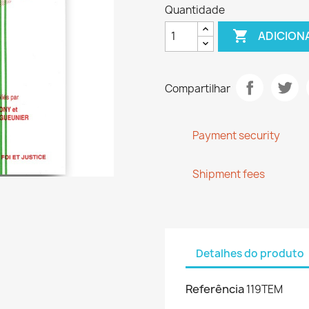
Quantidade

ADICION
Compartilhar
Payment security
Shipment fees
Detalhes do produto
Referência
119TEM