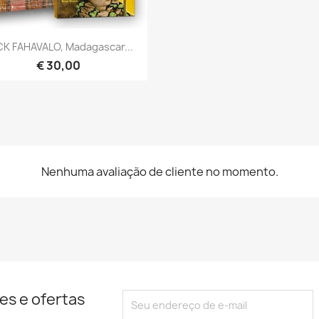
Visualização rápida

K FAHAVALO, Madagascar...
€ 30,00
Nenhuma avaliação de cliente no momento.
es e ofertas