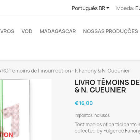

Português BR
Moeda:
E
IVROS
VOD
MADAGASCAR
NOSSAS PRODUÇÕES
VRO Témoins de l'insurrection - F. Fanony & N. Gueunier
LIVRO TÉMOINS DE 
& N. GUEUNIER
€ 16,00
Impostos inclusos
Testimonies of participants i
collected by Fulgence Fanony