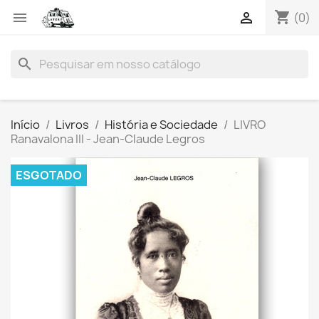
shopping_cart


(0)
search
Início
Livros
História e Sociedade
LIVRO
Ranavalona III - Jean-Claude Legros
ESGOTADO