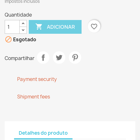
Impostos inclusos
Quantidade

favorite_border
ADICIONAR

Esgotado
Compartilhar
Payment security
Shipment fees
Detalhes do produto