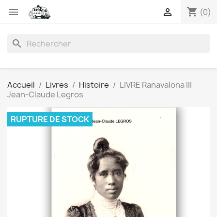
shopping_cart


(0)
search
Accueil
Livres
Histoire
LIVRE Ranavalona III -
Jean-Claude Legros
RUPTURE DE STOCK