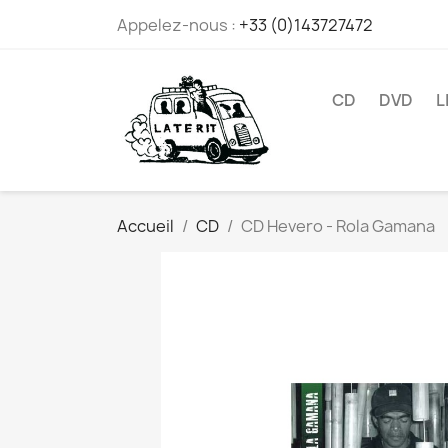
Appelez-nous :
+33 (0)143727472
CD
DVD
L
Accueil
CD
CD Hevero - Rola Gamana