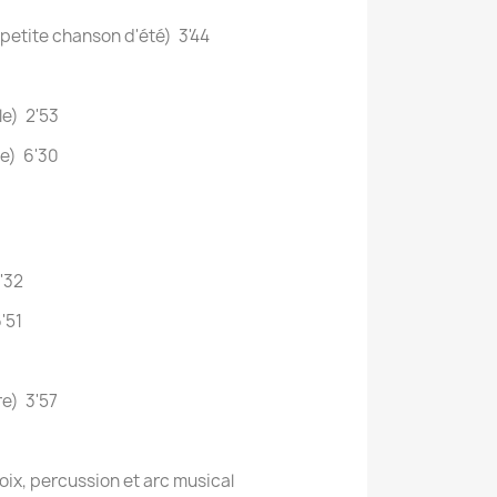
(petite chanson d'été) 3'44
le) 2'53
ue) 6'30
'32
'51
re) 3'57
voix, percussion et arc musical