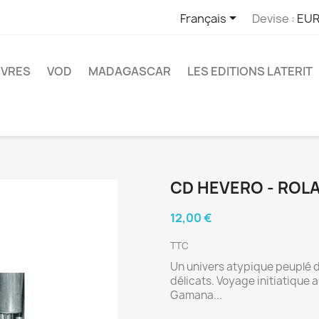

Français
Devise :
EUR
IVRES
VOD
MADAGASCAR
LES EDITIONS LATERIT
CD HEVERO - ROL
12,00 €
TTC
Un univers atypique peuplé de
délicats. Voyage initiatique 
Gamana...