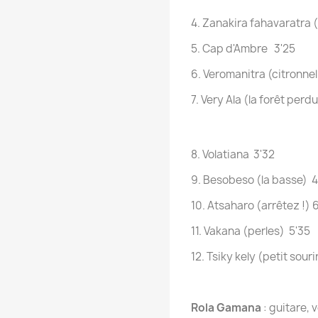
4. Zanakira fahavaratra 
5. Cap d'Ambre 3'25
6. Veromanitra (citronnel
7. Very Ala (la forêt perd
8. Volatiana 3'32
9. Besobeso (la basse) 4
10. Atsaharo (arrêtez !) 6
11. Vakana (perles) 5'35
12. Tsiky kely (petit souri
Rola Gamana
: guitare, 