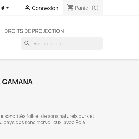
shopping_cart


Panier
(0)
 €
Connexion
DROITS DE PROJECTION
search
A GAMANA
 sonorités folk et de sons naturels purs et
au pays des sons merveilleux, avec Rola