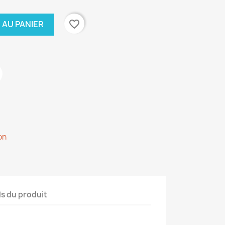
favorite_border
 AU PANIER
on
ls du produit