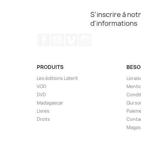
S'inscrire à notr
d'informations
Facebook
YouTube
Vimeo
Instagram
PRODUITS
BESOI
Les éditions Laterit
Livrai
VOD
Mentio
DVD
Condit
Madagascar
Qui s
Livres
Paieme
Droits
Conta
Magas