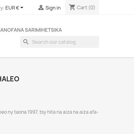
shopping_cart


Cart
(0)
y:
EUR €
Sign in
FANOFANA SARIMIHETSIKA
search
HALEO
o ny taona 1997, tsy hita na aiza na aiza afa-