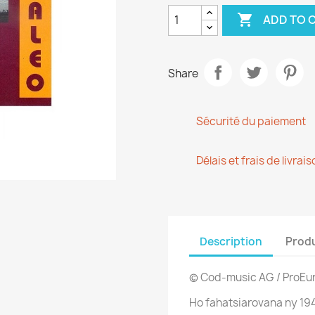

ADD TO 
Share
Sécurité du paiement
Délais et frais de livrais
Description
Produ
© Cod-music AG / ProEu
Ho fahatsiarovana ny 194