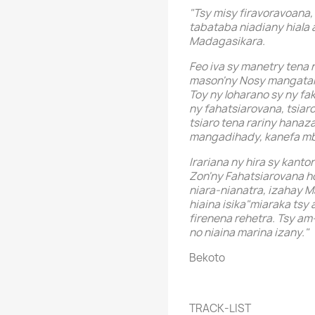
"Tsy misy firavoravoana
tabataba niadiany hiala 
Madagasikara.
Feo iva sy manetry tena 
mason'ny Nosy mangataka 
Toy ny loharano sy ny fa
ny fahatsiarovana, tsiar
tsiaro tena rariny hanaz
mangadihady, kanefa mb
Irariana ny hira sy kant
Zon'ny Fahatsiarovana ho
niara-nianatra, izahay Ma
hiaina isika"miaraka tsy
firenena rehetra. Tsy a
no niaina marina izany."
Bekoto
TRACK-LIST