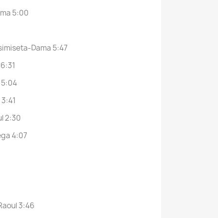
Dama 5:00
tsimiseta-Dama 5:47
 6:31
 5:04
 3:41
ul 2:30
ega 4:07
Raoul 3:46