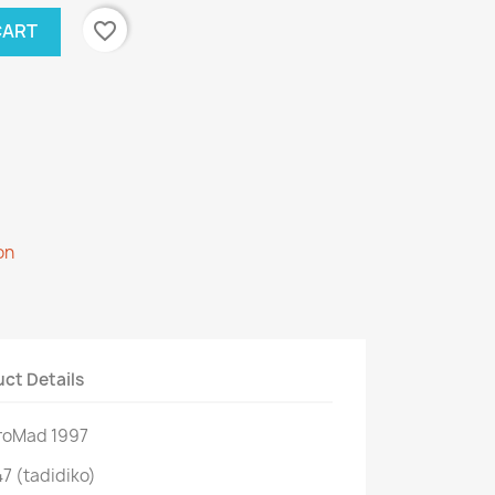
favorite_border
CART
on
ct Details
roMad 1997
7 (tadidiko)