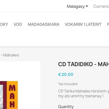

Malagasy
Currenc
OKY
VOD
MADAGASIKARA
VOKARIN' I LATERIT
 - Mahaleo
CD TADIDIKO - MA
€ 20.00
Tax included
CD Tarika Mahaleo noraisim-pe
tsy ato amin'ny tsenanay !
Quantity