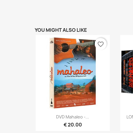
YOU MIGHT ALSO LIKE
favorite_border
Quick view

DVD Mahaleo -...
LO
€ 20.00