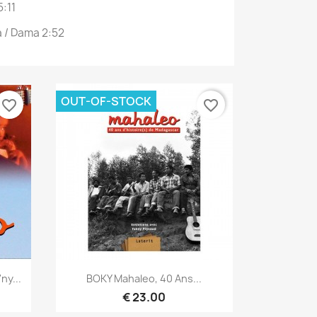
5:11
a / Dama 2:52
OUT-OF-STOCK
favorite_border
favorite_border
Quick view

ny...
BOKY Mahaleo, 40 Ans...
€ 23.00