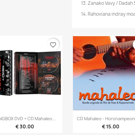
13. Zanako Vavy / Dadah 
14. Rahoviana indray mo
favorite_border
Quick view
Quick view


NGBOX DVD + CD Mahaleo...
CD Mahaleo - Horonampeon'
€ 30.00
€ 15.00