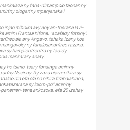
, mankalaza ny faha-dimampolo taonan'ny
amin'ny ziogan'ny mpanjanaka i
no injao miboika avy any an-toerana lavi-
amin'i Frantsa hifona, "azafady fotsiny".
kan'ireo ala any Angavo, tahaka izany koa
o mangavoky ny fahalasanan'ireo razana,
ava sy hampieritreritra ny tadidy
ola mankarary anaty.
onay ho tsimo-tsary fanainga amin'ny
 an'ny Nosinay. Ry zaza niara-nihira sy
haleo dia efa ela no nihira firahalahiana,
 ankatezerana sy lolom-po" amin'ny
m-panetren-tena ankosoka, efa 25 izahay