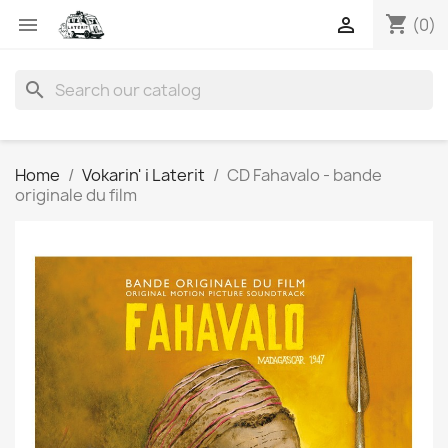
shopping_cart


(0)
search
Home
Vokarin' i Laterit
CD Fahavalo - bande
originale du film