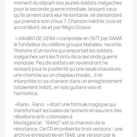
moment du départ des jeunes soldats malgaches
pour la seconde guerre mondiale, laissant ceux
qu’ils aiment dans leur île lointaine, se demandant
qui prendra soin d’eux ? Chanson Inédite (voix et
accordéon) de et par Régis Gizavo
« SAMBO DE GERA »
composée en 1977 par DAMA
le fondateur du célèbre groupe Mahaleo, raconte
l’histoire d’un navire qui emportait les soldats
malgaches vers les fronts de la seconde guerre
mondiale. Peu de soldats en reviendront ne
laissant pour la postérité qu’une seule chaussure,
une chemise ou un chapeau troués… Il ré-
interprète ici sa chanson dans un enregistrement
totalement inédit, en solo guitare voix et
harmonica.
«Rano… Rano…» était une formule magique qui
transformait les balles de l’ennemi en eau lors des
rébellions anti-coloniales à
Madagascar.
“RANO”
est la chanson de la
résistance. Ce CD en présente trois versions : une
archive enregistrée en 1948, une version par le