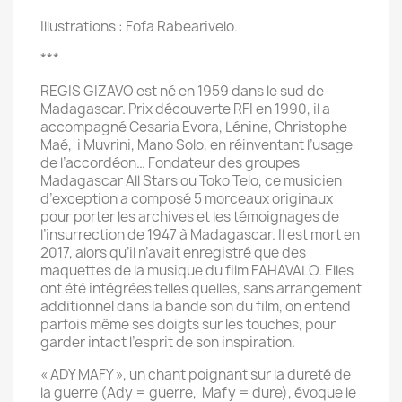
Illustrations : Fofa Rabearivelo.
***
REGIS GIZAVO est né en 1959 dans le sud de
Madagascar. Prix découverte RFI en 1990, il a
accompagné Cesaria Evora, Lénine, Christophe
Maé, i Muvrini, Mano Solo, en réinventant l’usage
de l’accordéon… Fondateur des groupes
Madagascar All Stars ou Toko Telo, ce musicien
d’exception a composé 5 morceaux originaux
pour porter les archives et les témoignages de
l’insurrection de 1947 à Madagascar. Il est mort en
2017, alors qu’il n’avait enregistré que des
maquettes de la musique du film FAHAVALO. Elles
ont été intégrées telles quelles, sans arrangement
additionnel dans la bande son du film, on entend
parfois même ses doigts sur les touches, pour
garder intact l’esprit de son inspiration.
« ADY MAFY », un chant poignant sur la dureté de
la guerre (Ady = guerre, Mafy = dure), évoque le