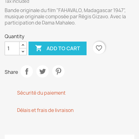
Tax included
Bande originale du film "FAHAVALO, Madagascar 1947",
musique originale composée par Régis Gizavo. Avec la
participation de Dama Mahaleo.
Quantity

favorite_border
ADD TO CART
Share
Sécurité du paiement
Délais et frais de livraison