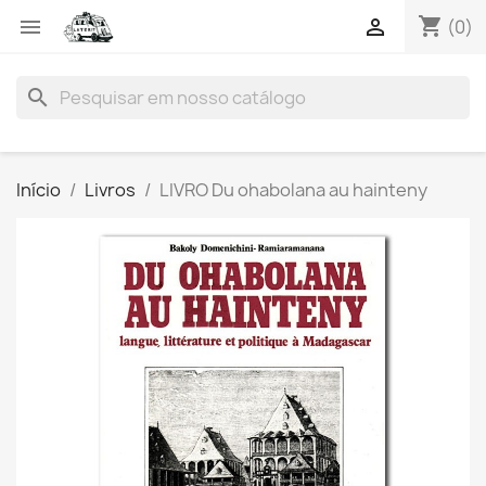
shopping_cart


(0)
search
Início
Livros
LIVRO Du ohabolana au hainteny