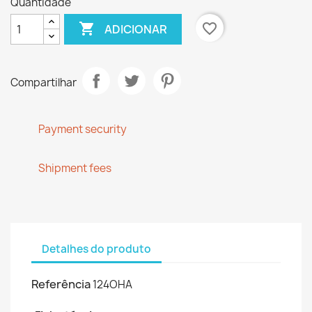
Quantidade

favorite_border
ADICIONAR
Compartilhar
Payment security
Shipment fees
Detalhes do produto
Referência
124OHA